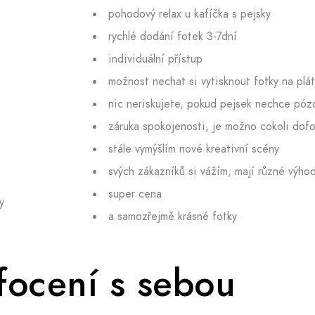
pohodový relax u kafíčka s pejsky
rychlé dodání fotek 3-7dní
individuální přístup
možnost nechat si vytisknout fotky na plá
nic neriskujete, pokud pejsek nechce pózo
záruka spokojenosti, je možno cokoli dofoti
stále vymýšlím nové kreativní scény
svých zákazníků si vážím, mají různé výho
super cena
y
a samozřejmě krásné fotky
focení s sebou