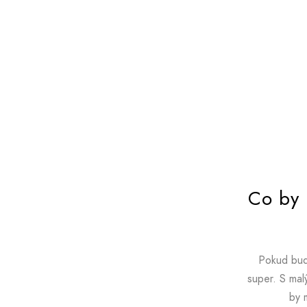
Co by 
Pokud bud
super. S mal
by 