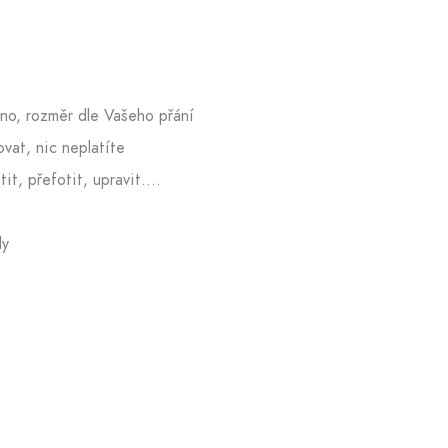
tno, rozměr dle Vašeho přání
vat, nic neplatíte
t, přefotit, upravit....
dy