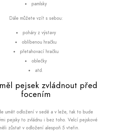
pamlsky
Dále můžete vzít s sebou:
poháry z výstavy
oblíbenou hračku
přetahovací hračku
oblečky
atd.
měl pejsek zvládnout před
focením
e umět odložení v sedě a v leže, tak to bude
ými pejsky to zvládnu i bez toho. Velcí pejskové
měli zůstat v odložení alespoň 5 vteřin.