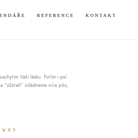
LENDÁŘE
REFERENCE
KONTAKT
achytím Vaši lásku. Fotím i psí
na “zůstaň” zvládneme více póz,
 VY?