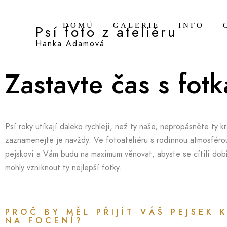
DOMŮ
GALERIE
INFO
Psí foto z ateliéru
Hanka Adamová
Zastavte čas s fot
Psí roky utíkají daleko rychleji, než ty naše, nepropásněte ty 
zaznamenejte je navždy. Ve fotoateliéru s rodinnou atmosfér
pejskovi a Vám budu na maximum věnovat, abyste se cítili dob
mohly vzniknout ty nejlepší fotky.
PROČ BY MĚL PŘIJÍT VÁŠ PEJSEK 
NA FOCENÍ?