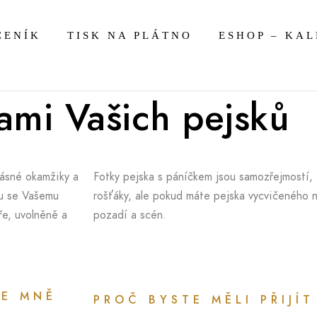
CENÍK
TISK NA PLÁTNO
ESHOP – KA
kami Vašich pejsků
krásné okamžiky a
Fotky pejska s páníčkem jsou samozřejmostí, z
ou se Vašemu
rošťáky, ale pokud máte pejska vycvičeného 
ře, uvolněně a
pozadí a scén.
KE MNĚ
PROČ BYSTE MĚLI PŘIJÍT